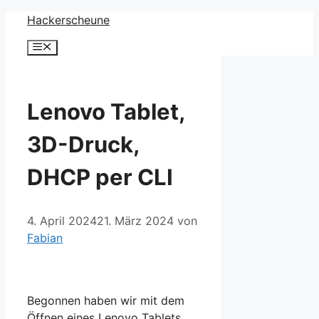
Zum
Hackerscheune
Inhalt
Menü
springen
Lenovo Tablet,
3D-Druck,
DHCP per CLI
4. April 2024
21. März 2024
von
Fabian
Begonnen haben wir mit dem
Öffnen eines Lenovo Tablets,