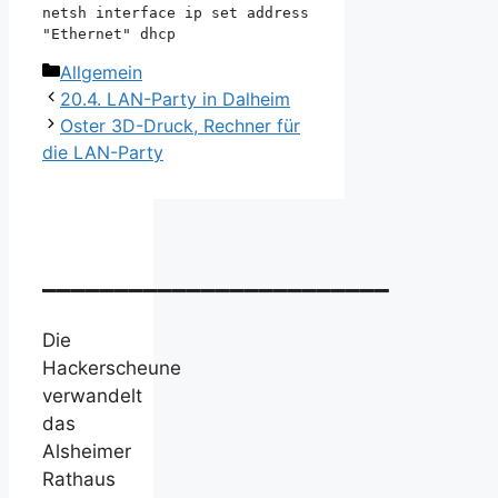
netsh interface ip set address 
"Ethernet" dhcp
Kategorien
Allgemein
20.4. LAN-Party in Dalheim
Oster 3D-Druck, Rechner für
die LAN-Party
________________________
Die
Hackerscheune
verwandelt
das
Alsheimer
Rathaus