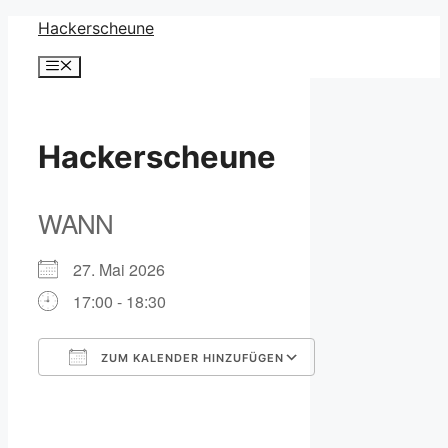
Zum
Hackerscheune
Inhalt
Menü
springen
Hackerscheune
WANN
27. Mai 2026
17:00 - 18:30
ZUM KALENDER HINZUFÜGEN
ICS herunterladen
Google Kalender
iCalendar
Office 365
Outlook Live