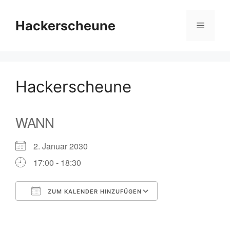
Zum
Inhalt
Hackerscheune
Menü
springen
Hackerscheune
WANN
2. Januar 2030
17:00 - 18:30
ZUM KALENDER HINZUFÜGEN
ICS herunterladen
Google Kalender
iCalendar
Office 365
Outlook Live