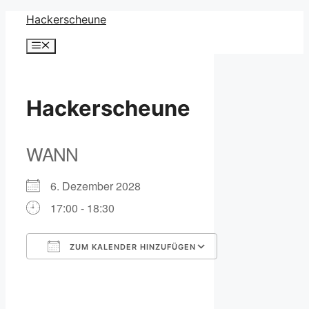
Zum
Hackerscheune
Inhalt
Menü
springen
Hackerscheune
WANN
6. Dezember 2028
17:00 - 18:30
ZUM KALENDER HINZUFÜGEN
ICS herunterladen
Google Kalender
iCalendar
Office 365
Outlook Live