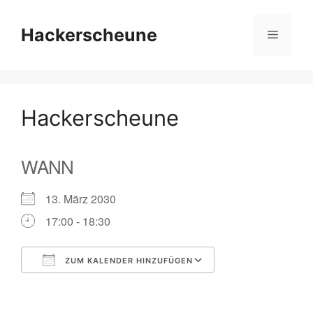
Zum
Inhalt
Hackerscheune
Menü
springen
Hackerscheune
WANN
13. März 2030
17:00 - 18:30
ZUM KALENDER HINZUFÜGEN
ICS herunterladen
Google Kalender
iCalendar
Office 365
Outlook Live