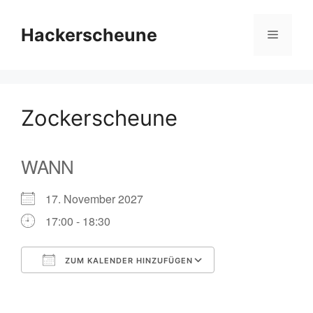
Zum
Inhalt
Hackerscheune
Menü
springen
Zockerscheune
WANN
17. November 2027
17:00 - 18:30
ZUM KALENDER HINZUFÜGEN
ICS herunterladen
Google Kalender
iCalendar
Office 365
Outlook Live