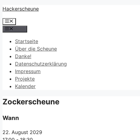
Zum
Hackerscheune
Inhalt
Menü
springen
Menü
Startseite
Über die Scheune
Danke!
Datenschutz­erklärung
Impressum
Projekte
Kalender
Zockerscheune
Wann
22. August 2029
17:00 - 18:30