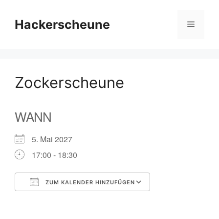
Zum
Inhalt
Hackerscheune
Menü
springen
Zockerscheune
WANN
5. Mai 2027
17:00 - 18:30
ZUM KALENDER HINZUFÜGEN
ICS herunterladen
Google Kalender
iCalendar
Office 365
Outlook Live