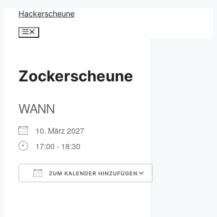
Zum
Hackerscheune
Inhalt
Menü
springen
Zockerscheune
WANN
10. März 2027
17:00 - 18:30
ZUM KALENDER HINZUFÜGEN
ICS herunterladen
Google Kalender
iCalendar
Office 365
Outlook Live