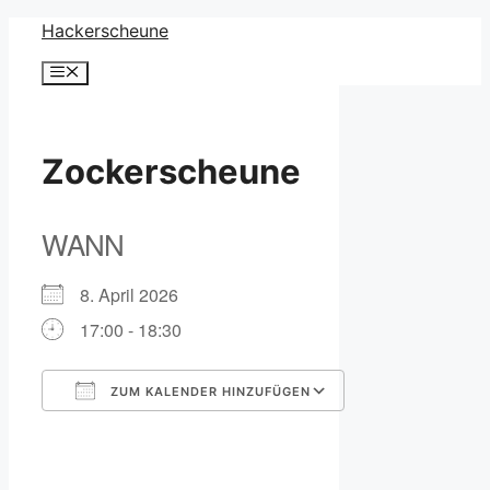
Zum
Hackerscheune
Inhalt
Menü
springen
Zockerscheune
WANN
8. April 2026
17:00 - 18:30
ZUM KALENDER HINZUFÜGEN
ICS herunterladen
Google Kalender
iCalendar
Office 365
Outlook Live