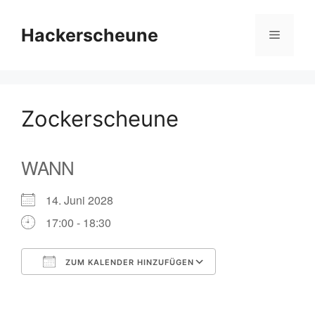
Zum
Inhalt
Hackerscheune
Menü
springen
Zockerscheune
WANN
14. Juni 2028
17:00 - 18:30
ZUM KALENDER HINZUFÜGEN
ICS herunterladen
Google Kalender
iCalendar
Office 365
Outlook Live