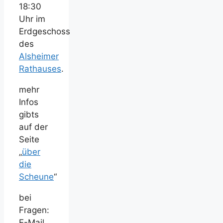
18:30
Uhr im
Erdgeschoss
des
Alsheimer
Rathauses
.
mehr
Infos
gibts
auf der
Seite
„
über
die
Scheune
“
bei
Fragen:
E-Mail