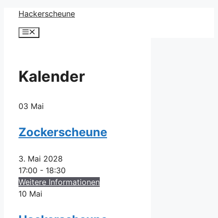
Zum
Hackerscheune
Inhalt
Menü
springen
Kalender
03
Mai
Zockerscheune
3. Mai 2028
17:00 - 18:30
Weitere Informationen
10
Mai